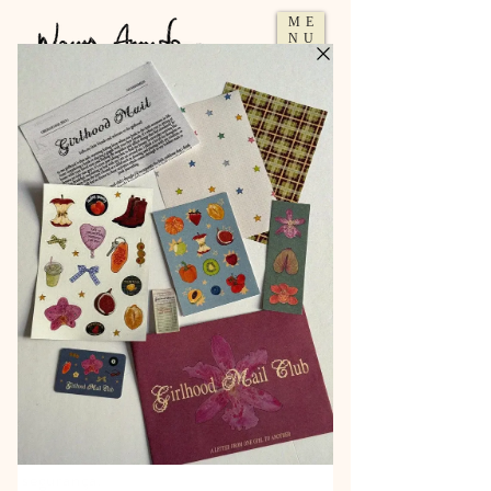
ME
NU
POLÍTICA DA LOJA
Atendimento ao Cliente
Sou uma seção de atendimento. Sou um
ótimo lugar para escrever um longo texto
sobre sua empresa e seus serviços, e
sobre como contatar a sua loja. Escrever
uma política detalhada de atendimento é
uma ótima forma de criar confiança e
garantir que seus clientes comprem com
segurança.